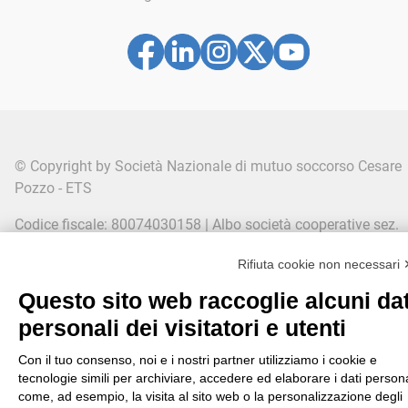
© Copyright by Società Nazionale di mutuo soccorso Cesare
Pozzo - ETS
Codice fiscale: 80074030158 | Albo società cooperative sez.
società di mutuo soccorso n° C100040
Rifiuta cookie non necessari
Via San Gregorio 46/48 - 20124 Milano |
Questo sito web raccoglie alcuni dat
infocenter@mutuacesarepozzo.it
personali dei visitatori e utenti
Cookie Policy
-
Privacy Policy
-
Modifica preferenze Cookie
Con il tuo consenso, noi e i nostri partner utilizziamo i cookie e
tecnologie simili per archiviare, accedere ed elaborare i dati persona
come, ad esempio, la visita al sito web o la personalizzazione degli