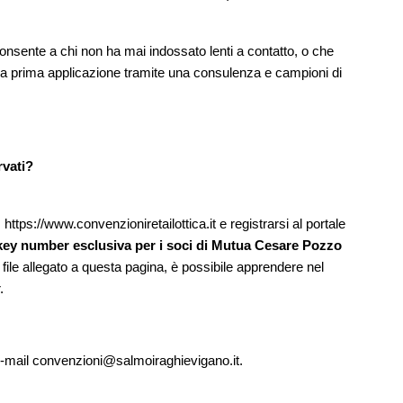
 consente a chi non ha mai indossato lenti a contatto, o che
ella prima applicazione tramite una consulenza e campioni di
rvati?
:
https://www.convenzioniretailottica.it
e registrarsi al portale
key number esclusiva per i soci di Mutua Cesare Pozzo
 file allegato a questa pagina, è possibile apprendere nel
.
o e-mail convenzioni@salmoiraghievigano.it.