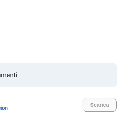
menti
Scarica
sion