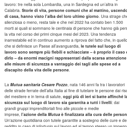
lavoro: tre nella sola Lombardia, una in Sardegna ed un’altra in
Calabria.
Storie di vita, persone comuni che al mattino, uscend
di casa, hanno visto l’alba del loro ultimo giorno
. Una strage ch
silenziosa o meno, resta tale e che nel 2022 ha contato ben 1.500
morti ai quali si sommano le centinaia di persone che hanno già per
la vita nel corso dei primi cinque mesi del 2023. Una tendenza
inarrestabile ed in continuo aumento a riprova del fatto che, in quell
che si definisce un Paese all’avanguardia,
le tutele sul luogo di
lavoro sono sempre più flebili e schiacciate – è proprio il caso 
dirlo – da enormi macigni rappresentati dalla scarsa attenzione
alle misure di sicurezza a vantaggio dei tagli alle spese ed a
discapito della vita delle persone
.
La
Mutua sanitaria Cesare Pozzo
, nata 146 anni fa tra i lavoratori
delle strade ferrate dell’alta Italia al fine di tutelare le persone dai ris
del mestiere e in tema di salute,
oggi più di ieri si batte affinché l
sicurezza sul luogo di lavoro sia garantita a tutti i livelli
: dai
grandi gruppi imprenditoriali fino alle piccole e medie
imprese,
l’azione della
Mutua
è finalizzata alla cura delle perso
Un'azione quotidiana con tutele garantite a sostegno delle cure e de
reddito in caso di infortunio sul lavoro ed al tempo stesso un impeg