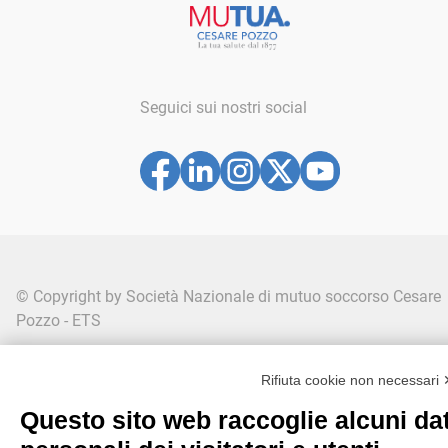
Seguici sui nostri social
© Copyright by Società Nazionale di mutuo soccorso Cesare
Pozzo - ETS
Codice fiscale: 80074030158 | Albo società cooperative sez.
Rifiuta cookie non necessari
società di mutuo soccorso n° C100040
Questo sito web raccoglie alcuni dat
Via San Gregorio 46/48 - 20124 Milano |