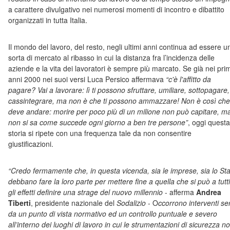
a carattere divulgativo nei numerosi momenti di incontro e dibattito
organizzati in tutta Italia.
Il mondo del lavoro, del resto, negli ultimi anni continua ad essere u
sorta di mercato al ribasso in cui la distanza fra l’incidenza delle
aziende e la vita dei lavoratori è sempre più marcato. Se già nei prim
anni 2000 nei suoi versi Luca Persico affermava
“c'è l'affitto da
pagare? Vai a lavorare: lì ti possono sfruttare, umiliare, sottopagare,
cassintegrare, ma non è che ti possono ammazzare! Non è così che
deve andare: morire per poco più di un milione non può capitare, m
non si sa come succede ogni giorno a ben tre persone”
, oggi questa
storia si ripete con una frequenza tale da non consentire
giustificazioni.
“Credo fermamente che, in questa vicenda, sia le imprese, sia lo St
debbano fare la loro parte per mettere fine a quella che si può a tutti
gli effetti definire una strage del nuovo millennio
- afferma
Andrea
Tiberti
, presidente nazionale del
Sodalizio
- O
ccorrono interventi ser
da un punto di vista normativo ed un controllo puntuale e severo
all’interno dei luoghi di lavoro in cui le strumentazioni di sicurezza n