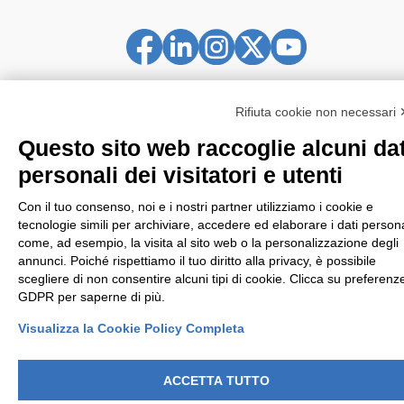
Rifiuta cookie non necessari
Questo sito web raccoglie alcuni dat
© Copyright by Società Nazionale di mutuo soccorso Cesare
personali dei visitatori e utenti
Pozzo - ETS
Con il tuo consenso, noi e i nostri partner utilizziamo i cookie e
Codice fiscale: 80074030158 | Albo società cooperative sez.
tecnologie simili per archiviare, accedere ed elaborare i dati persona
società di mutuo soccorso n° C100040
come, ad esempio, la visita al sito web o la personalizzazione degli
annunci. Poiché rispettiamo il tuo diritto alla privacy, è possibile
Via San Gregorio 46/48 - 20124 Milano |
scegliere di non consentire alcuni tipi di cookie. Clicca su preferenz
infocenter@mutuacesarepozzo.it
GDPR per saperne di più.
Visualizza la Cookie Policy Completa
Cookie Policy
-
Privacy Policy
-
Modifica preferenze Cookie
ACCETTA TUTTO