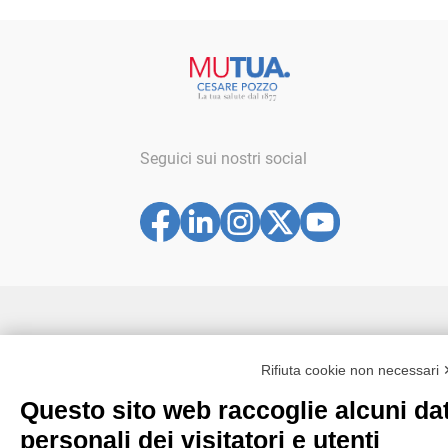
Seguici sui nostri social
© Copyright by Società Nazionale di mutuo soccorso Cesare
Pozzo - ETS
Rifiuta cookie non necessari
Questo sito web raccoglie alcuni dat
Codice fiscale: 80074030158 | Albo società cooperative sez.
società di mutuo soccorso n° C100040
personali dei visitatori e utenti