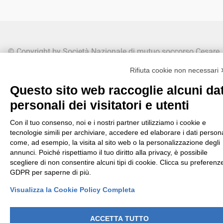
© Copyright by Società Nazionale di mutuo soccorso Cesare
Pozzo - ETS
Rifiuta cookie non necessari
Codice fiscale: 80074030158 | Albo società cooperative sez.
Questo sito web raccoglie alcuni dat
società di mutuo soccorso n° C100040
personali dei visitatori e utenti
Via San Gregorio 46/48 - 20124 Milano |
Con il tuo consenso, noi e i nostri partner utilizziamo i cookie e
infocenter@mutuacesarepozzo.it
tecnologie simili per archiviare, accedere ed elaborare i dati persona
come, ad esempio, la visita al sito web o la personalizzazione degli
Cookie Policy
-
Privacy Policy
-
Modifica preferenze Cookie
annunci. Poiché rispettiamo il tuo diritto alla privacy, è possibile
scegliere di non consentire alcuni tipi di cookie. Clicca su preferenz
GDPR per saperne di più.
Visualizza la Cookie Policy Completa
ACCETTA TUTTO